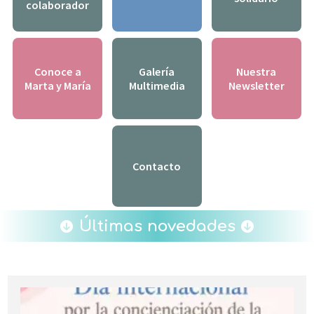
colaborador
Conoce a
Galería
Nuestra
Marta y María
Multimedia
Newsletter
Contacto
Últimas novedades