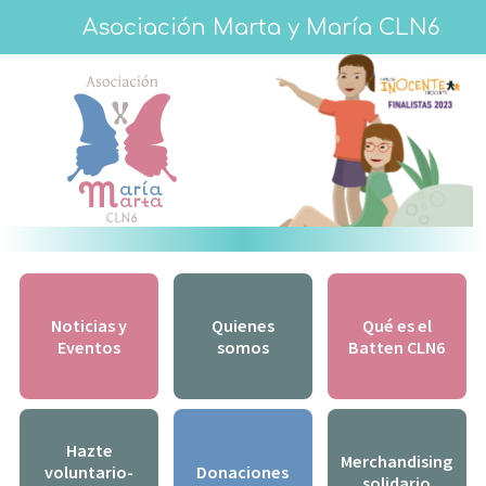
Asociación Marta y María CLN6
Noticias y
Quienes
Qué es el
Eventos
somos
Batten CLN6
Hazte
Merchandising
voluntario-
Donaciones
solidario