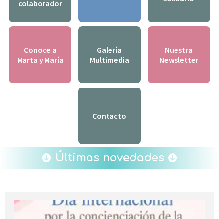
colaborador
Conoce a
Galería
Nuestra
Marta y María
Multimedia
Newsletter
Contacto
Últimas novedades