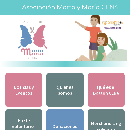
Asociación Marta y María CLN6
Noticias y
Quienes
Qué es el
Eventos
somos
Batten CLN6
Hazte
Merchandising
voluntario-
Donaciones
solidario