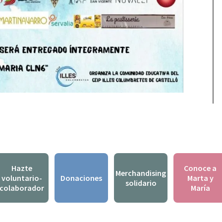
Hazte
Conoce a
Merchandising
voluntario-
Donaciones
Marta y
solidario
colaborador
María