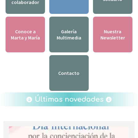
colaborador
Conoce a
Galería
Nuestra
Marta y María
Multimedia
Newsletter
Contacto
Últimas novedades