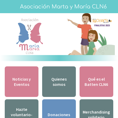
Asociación Marta y María CLN6
Noticias y
Quienes
Qué es el
Eventos
somos
Batten CLN6
Hazte
Merchandising
voluntario-
Donaciones
solidario