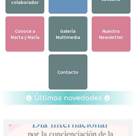
colaborador
Conoce a
Galería
Nuestra
Marta y María
Multimedia
Newsletter
Contacto
Últimas novedades