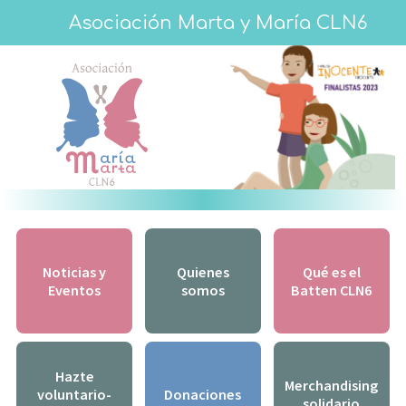
Asociación Marta y María CLN6
Noticias y
Quienes
Qué es el
Eventos
somos
Batten CLN6
Hazte
Merchandising
voluntario-
Donaciones
solidario